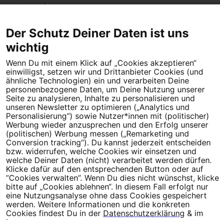
Der Schutz Deiner Daten ist uns
wichtig
Campact e.V.
IBAN DE95 2‍5‍1‍2 0‍5‍1‍0 6‍9‍8‍0 0‍0‍0‍0 0‍0
Wenn Du mit einem Klick auf „Cookies akzeptieren“
einwilligst, setzen wir und Drittanbieter Cookies (und
SozialBank
ähnliche Technologien) ein und verarbeiten Deine
Direkt online spenden
personenbezogene Daten, um Deine Nutzung unserer
Seite zu analysieren, Inhalte zu personalisieren und
Newsletter
Hilfe und
unseren Newsletter zu optimieren („Analytics und
Personalisierung“) sowie Nutzer*innen mit (politischer)
FAQ
Kontakt
Datenschutz
Impressum
Cookie Einstellungen
Werbung wieder anzusprechen und den Erfolg unserer
(politischen) Werbung messen („Remarketing und
Conversion tracking“). Du kannst jederzeit entscheiden
bzw. widerrufen, welche Cookies wir einsetzen und
welche Deiner Daten (nicht) verarbeitet werden dürfen.
Klicke dafür auf den entsprechenden Button oder auf
“Cookies verwalten”. Wenn Du dies nicht wünschst, klicke
bitte auf „Cookies ablehnen“. In diesem Fall erfolgt nur
eine Nutzungsanalyse ohne dass Cookies gespeichert
werden. Weitere Informationen und die konkreten
Cookies findest Du in der
Datenschutzerklärung
& im