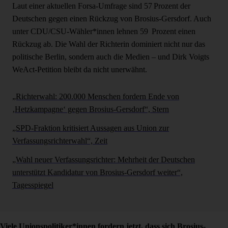
Laut einer aktuellen Forsa-Umfrage sind 57 Prozent der
Deutschen gegen einen Rückzug von Brosius-Gersdorf. Auch
unter CDU/CSU-Wähler*innen lehnen 59 Prozent einen
Rückzug ab. Die Wahl der Richterin dominiert nicht nur das
politische Berlin, sondern auch die Medien – und Dirk Voigts
WeAct-Petition bleibt da nicht unerwähnt.
„Richterwahl: 200.000 Menschen fordern Ende von
‚Hetzkampagne‘ gegen Brosius-Gersdorf“, Stern
„SPD-Fraktion kritisiert Aussagen aus Union zur
Verfassungsrichterwahl“, Zeit
„Wahl neuer Verfassungsrichter: Mehrheit der Deutschen
unterstützt Kandidatur von Brosius-Gersdorf weiter“,
Tagesspiegel
Viele Unionspolitiker*innen fordern jetzt, dass sich Brosius-