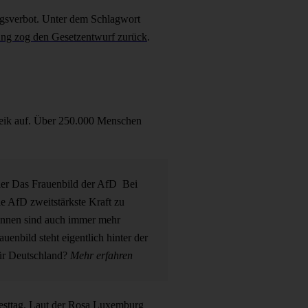
ngsverbot. Unter dem Schlagwort
ng zog den Gesetzentwurf zurück
.
reik auf. Über 250.000 Menschen
ler
Das Frauenbild der AfD
Bei
e AfD zweitstärkste Kraft zu
innen sind auch immer mehr
uenbild steht eigentlich hinter der
für Deutschland?
Mehr erfahren
esttag. Laut der
Rosa Luxemburg