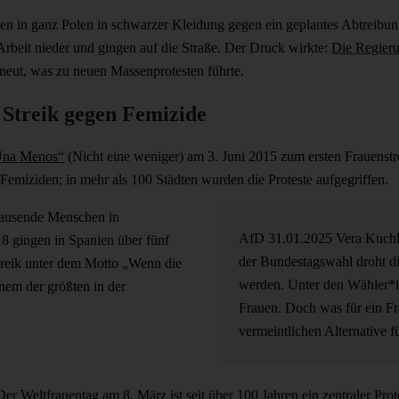
en in ganz Polen in schwarzer Kleidung gegen ein geplantes Abtreibu
 Arbeit nieder und gingen auf die Straße. Der Druck wirkte:
Die Regieru
neut, was zu neuen Massenprotesten führte.
 Streik gegen Femizide
Una Menos“
(Nicht eine weniger) am 3. Juni 2015 zum ersten Frauenst
 Femiziden; in mehr als 100 Städten wurden die Proteste aufgegriffen.
Tausende Menschen in
AfD
31.01.2025
Vera Kuch
18 gingen in Spanien über fünf
der Bundestagswahl droht di
streik unter dem Motto „Wenn die
werden. Unter den Wähler*
inem der größten in der
Frauen. Doch was für ein Fra
vermeintlichen Alternative 
r Weltfrauentag am 8. März ist seit über 100 Jahren ein zentraler Prot