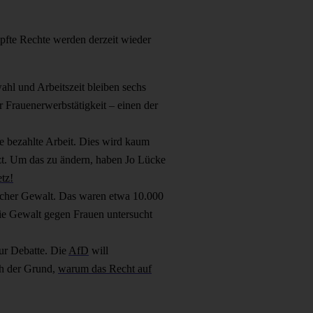
mpfte Rechte werden derzeit wieder
hl und Arbeitszeit bleiben sechs
r Frauenerwerbstätigkeit – einen der
le bezahlte Arbeit. Dies wird kaum
tzt. Um das zu ändern, haben Jo Lücke
tz!
licher Gewalt. Das waren etwa 10.000
die Gewalt gegen Frauen untersucht
ur Debatte. Die
AfD
will
ch der Grund,
warum das Recht auf