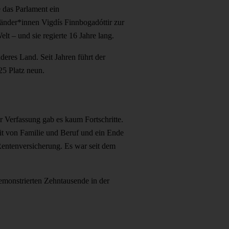
e das Parlament ein
länder*innen Vigdís Finnbogadóttir zur
lt – und sie regierte 16 Jahre lang.
deres Land. Seit Jahren führt der
25 Platz neun.
r Verfassung gab es kaum Fortschritte.
keit von Familie und Beruf und ein Ende
Rentenversicherung. Es war seit dem
emonstrierten Zehntausende in der