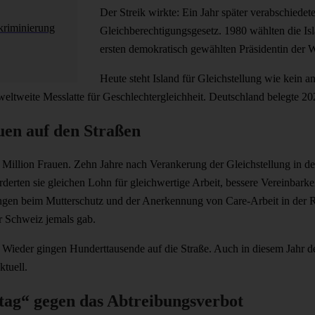
Der Streik wirkte: Ein Jahr später verabschiedet
kriminierung
Gleichberechtigungsgesetz. 1980 wählten die Is
ersten demokratisch gewählten Präsidentin der We
Heute steht Island für Gleichstellung wie kein an
weltweite Messlatte für Geschlechtergleichheit. Deutschland belegte 20
uen auf den Straßen
 Million Frauen. Zehn Jahre nach Verankerung der Gleichstellung in de
orderten sie gleichen Lohn für gleichwertige Arbeit, bessere Vereinbar
ungen beim Mutterschutz und der Anerkennung von Care-Arbeit in der 
er Schweiz jemals gab.
. Wieder gingen Hunderttausende auf die Straße. Auch in diesem Jahr d
ktuell.
ag“ gegen das Abtreibungsverbot