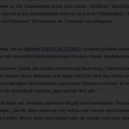
der zu. Die Studienautorin Ingrid Artus betont: „Weibliche* Beschäftigt
sowohl in den Arbeitskämpfen selbst als auch in der Öffentlichkeit.“ B
k der Putzfrauen* für Aufsehen, die Tarifrunde war erfolgreich.
tag, ruft die
Initiative ENOUGH! GENUG!
zu einem globalen Frauen
lte und unbezahlte Arbeit niederzulegen: Kochen, Putzen, Kinderbetre
 einem System, das (wieder) vermehrt auf Ausbeutung, Unterdrückun
 Wir machen diesen Wahnsinn nicht länger mit! Für einen Tag stehen wi
und Machtgier Menschenleben und unseren Planeten vernichten. Es reic
die Arbeitskraft entziehen, dann steht die Welt still.“
m Streik auf, vermeidet jedoch den Begriff des Generalstreiks. Denn a
rlaubt.
„Am 09. März stehen wir still, weil zu viele von uns seit Generat
dlich gelten. Weil es immer noch Körper gibt, die weniger wert sind. S