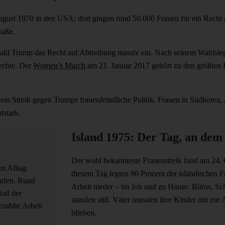
ugust 1970 in den USA; dort gingen rund 50.000 Frauen für ein Recht 
raße.
nald Trump das Recht auf Abtreibung massiv ein. Nach seinem Wahlsieg
echte. Der
Women’s March
am 21. Januar 2017 gehört zu den größten 
n Streik gegen Trumps frauenfeindliche Politik. Frauen in Südkorea, 
tstark.
Island 1975: Der Tag, an dem 
Der wohl bekannteste Frauenstreik fand am 24. O
n Alltag
diesem Tag legten 90 Prozent der isländischen 
aufen. Rund
Arbeit nieder – im Job und zu Hause. Büros, Sc
Auf der
standen still. Väter mussten ihre Kinder mit zur
ezahlte Arbeit
blieben.