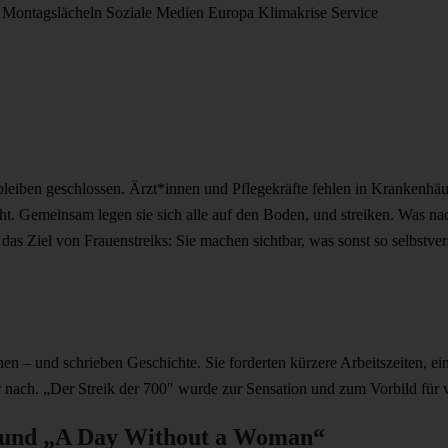
Montagslächeln
Soziale Medien
Europa
Klimakrise
Service
as bleiben geschlossen. Ärzt*innen und Pflegekräfte fehlen in Krankenh
cht. Gemeinsam legen sie sich alle auf den Boden, und streiken. Was n
das Ziel von Frauenstreiks: Sie machen sichtbar, was sonst so selbstver
nen – und schrieben Geschichte. Sie forderten kürzere Arbeitszeiten, e
ach. „Der Streik der 700″ wurde zur Sensation und zum Vorbild für vi
und „A Day Without a Woman“