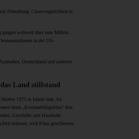
auf Abtreibung, Chancengleichheit in
 gingen weltweit über eine Million
Demonstrationen in der US-
Australien, Deutschland und anderen
das Land stillstand
ktober 1975 in Island statt. An
Frauen beim „Kvennafrídagurinn“ ihre
hulen, Geschäfte und Haushalte
 Arbeit nehmen, weil Kitas geschlossen