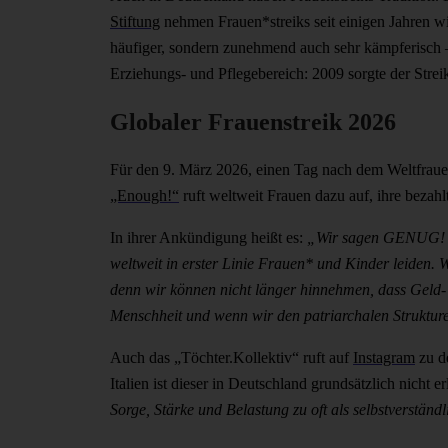
Stiftung
nehmen Frauen*streiks seit einigen Jahren wie
häufiger, sondern zunehmend auch sehr kämpferisch – 
Erziehungs- und Pflegebereich: 2009 sorgte der Strei
Globaler Frauenstreik 2026
Für den 9. März 2026, einen Tag nach dem Weltfrauen
„Enough!“
ruft weltweit Frauen dazu auf, ihre bezah
In ihrer Ankündigung heißt es:
„Wir sagen GENUG! zu
weltweit in erster Linie Frauen* und Kinder leiden.
denn wir können nicht länger hinnehmen, dass Geld- 
Menschheit und wenn wir den patriarchalen Strukturen 
Auch das „Töchter.Kollektiv“ ruft auf
Instagram
zu de
Italien ist dieser in Deutschland grundsätzlich nicht e
Sorge, Stärke und Belastung zu oft als selbstverstän