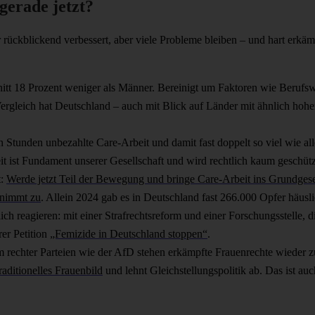
gerade jetzt?
r rückblickend verbessert, aber viele Probleme bleiben – und hart erkä
tt 18 Prozent weniger als Männer. Bereinigt um Faktoren wie Berufswa
ergleich hat Deutschland – auch mit Blick auf Länder mit ähnlich hohe
en Stunden unbezahlte Care-Arbeit und damit fast doppelt so viel wie al
beit ist Fundament unserer Gesellschaft und wird rechtlich kaum geschü
t:
Werde jetzt Teil der Bewegung und bringe Care-Arbeit ins Grundgese
 nimmt zu
. Allein 2024 gab es in Deutschland fast 266.000 Opfer häus
ch reagieren: mit einer Strafrechtsreform und einer Forschungsstelle, 
rer Petition
„Femizide in Deutschland stoppen“
.
 rechter Parteien wie der AfD stehen erkämpfte Frauenrechte wieder z
traditionelles Frauenbild
und lehnt Gleichstellungspolitik ab. Das ist au