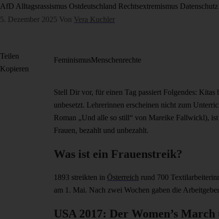
AfD
Alltagsrassismus
Ostdeutschland
Rechtsextremismus
Datenschutz
5. Dezember 2025
Von
Vera Kuchler
Teilen
Feminismus
Menschenrechte
Kopieren
Stell Dir vor, für einen Tag passiert Folgendes: Kit
unbesetzt. Lehrerinnen erscheinen nicht zum Unterri
Roman „Und alle so still“ von Mareike Fallwickl), ist 
Frauen, bezahlt und unbezahlt.
Was ist ein Frauenstreik?
1893 streikten in
Österreich
rund 700 Textilarbeiterin
am 1. Mai. Nach zwei Wochen gaben die Arbeitgeber n
USA 2017: Der Women’s March 