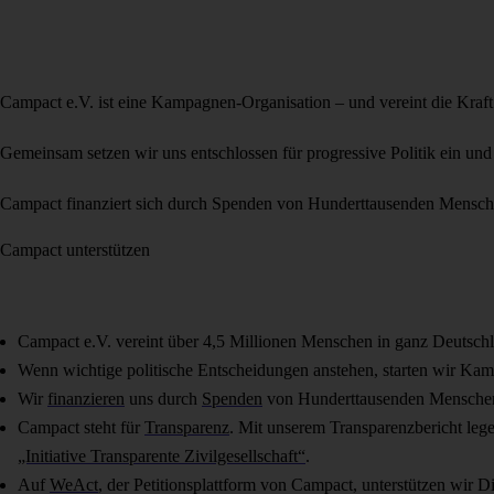
Campact e.V. ist eine Kampagnen-Organisation – und vereint die Kraf
Gemeinsam setzen wir uns entschlossen für progressive Politik ein und
Campact finanziert sich durch Spenden von Hunderttausenden Mensch
Campact unterstützen
Campact e.V. vereint über 4,5 Millionen Menschen in ganz Deutsch
Wenn wichtige politische Entscheidungen anstehen, starten wir Kam
Wir
finanzieren
uns durch
Spenden
von Hunderttausenden Menschen 
Campact steht für
Transparenz
. Mit unserem Transparenzbericht leg
„Initiative Transparente Zivilgesellschaft“
.
Auf
WeAct
, der Petitionsplattform von Campact, unterstützen wir D