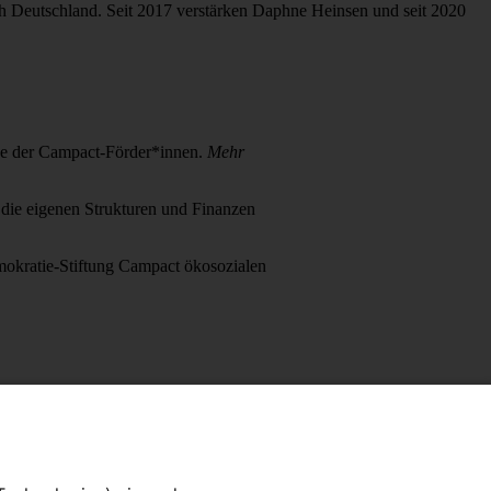
h Deutschland. Seit 2017 verstärken Daphne Heinsen und seit 2020
äge der Campact-Förder*innen.
Mehr
 die eigenen Strukturen und Finanzen
emokratie-Stiftung Campact ökosozialen