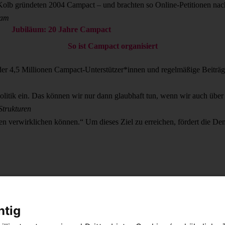
Kolb gründeten 2004 Campact – und brachten so Online-Petitionen nac
eam
Jubiläum: 20 Jahre Campact
So ist Campact organisiert
 der 4,5 Millionen Campact-Unterstützer*innen und regelmäßige Beitr
olitik ein. Das können wir nur dann glaubhaft tun, wenn wir auch über
Strukturen
ßen verwirklichen können.“ Um dieses Ziel zu erreichen, fördert die D
htig