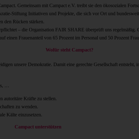
ampact. Gemeinsam mit Campact e.V. treibt sie den ökosozialen Fortsc
tie-Stiftung Initiativen und Projekte, die sich vor Ort und bundeswei
n den Rücken stärken.
erpflichtet – die Organisation FAIR SHARE überprüft uns regelmäßig. 
f einen Frauenanteil von 65 Prozent im Personal und 50 Prozent Frau
Wofür steht Campact?
digen unsere Demokratie. Damit eine gerechte Gesellschaft entsteht, in
ns, …
autoritäre Kräfte zu stellen.
schaften zu wenden.
ale Kälte einzusetzen.
Campact unterstützen