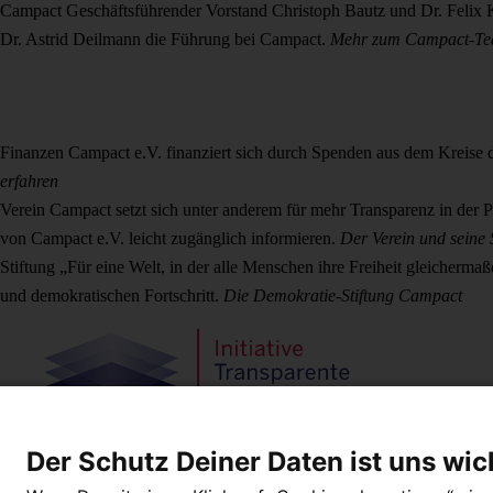
Campact
Geschäftsführender Vorstand
Christoph Bautz und Dr. Felix 
Dr. Astrid Deilmann die Führung bei Campact.
Mehr zum Campact-T
Finanzen
Campact e.V. finanziert sich durch Spenden aus dem Kreise
erfahren
Verein
Campact setzt sich unter anderem für mehr Transparenz in der P
von Campact e.V. leicht zugänglich informieren.
Der Verein und seine 
Stiftung
„Für eine Welt, in der alle Menschen ihre Freiheit gleicherma
und demokratischen Fortschritt.
Die Demokratie-Stiftung Campact
Der Schutz Deiner Daten ist uns wic