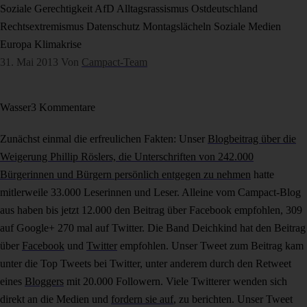
Soziale Gerechtigkeit
AfD
Alltagsrassismus
Ostdeutschland
Rechtsextremismus
Datenschutz
Montagslächeln
Soziale Medien
Europa
Klimakrise
31. Mai 2013
Von
Campact-Team
Wasser
3 Kommentare
Zunächst einmal die erfreulichen Fakten: Unser
Blogbeitrag über die
Weigerung Phillip Röslers, die Unterschriften von 242.000
Bürgerinnen und Bürgern persönlich entgegen zu nehmen
hatte
mitlerweile 33.000 Leserinnen und Leser. Alleine vom Campact-Blog
aus haben bis jetzt 12.000 den Beitrag über Facebook empfohlen, 309
auf Google+ 270 mal auf Twitter. Die Band Deichkind hat den Beitrag
über
Facebook
und
Twitter
empfohlen. Unser Tweet zum Beitrag kam
unter die Top Tweets bei Twitter, unter anderem durch den Retweet
eines
Bloggers
mit 20.000 Followern. Viele Twitterer wenden sich
direkt an die Medien und
fordern sie auf
, zu berichten. Unser Tweet