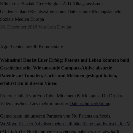
Klimakrise
Soziale Gerechtigkeit
AfD
Alltagsrassismus
Ostdeutschland
Rechtsextremismus
Datenschutz
Montagslächeln
Soziale Medien
Europa
16. Dezember 2016
Von
Lara Dovifat
Agrar
Gentechnik
30 Kommentare
Wahnsinn! Das ist Euer Erfolg: Patente auf Leben könnten bald
Geschichte sein. Wie tausende Campact-Aktive absurde
Patente auf Tomaten, Lachs und Melonen gestoppt haben,
erfährst Du in diesem Video:
Externer Inhalt von YouTube: Mit einem Klick kannst Du Dir das
Video ansehen. Lies mehr in unserer
Datenschutzerklärung
.
Gemeinsam mit unseren Partnern von
No Patents on Seeds
,
WeMove.EU
,
der Arbeitsgemeinschaft bäuerliche Landwirtschaft e.V.
(AbL),
Arche Noah
und vielen weiteren, haben wir es geschafft,