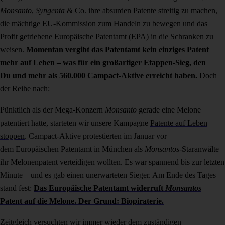
Monsanto
,
Syngenta
& Co. ihre absurden Patente streitig zu machen,
die mächtige EU-Kommission zum Handeln zu bewegen und das
Profit getriebene Europäische Patentamt (EPA) in die Schranken zu
weisen.
Momentan vergibt das Patentamt kein einziges Patent
mehr auf Leben –
was für ein großartiger Etappen-Sieg, den
Du und mehr als 560.000 Campact-Aktive erreicht haben.
Doch
der Reihe nach:
Pünktlich als der Mega-Konzern
Monsanto
gerade eine Melone
patentiert hatte, starteten wir unsere Kampagne
Patente auf Leben
stoppen
. Campact-Aktive protestierten im Januar vor
dem Europäischen Patentamt in München als
Monsantos
-Staranwälte
ihr Melonenpatent verteidigen wollten. Es war spannend bis zur letzten
Minute – und es gab einen unerwarteten Sieger. Am Ende des Tages
stand fest:
Das Europäische Patentamt widerruft
Monsantos
Patent auf die Melone. Der Grund: Biopiraterie.
Zeitgleich versuchten wir immer wieder dem zuständigen