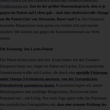
Großkonzerns
ein
.
Das ist der größte Masseneinspruch, den es je
gegen ein Patent auf Leben gab – und eine eindrucksvolle Absage
an die Patent-Gier von
Monsanto
,
Bayer
und Co.
Der Einspruch
tausender Bürger/innen kam genau zur rechten Zeit und machte
deutlich: Wir können uns gegen die Konzerninteressen zur Wehr
setzen.
Die Krönung: das Lachs-Patent
Der Patent-Krimi setzte sich fort. Kaum hatten wir den Tomaten-
Einspruch hinter uns, folgte ein Patent auf Lachse. Ein australischer
Staatskonzern wollte sich Lachse, die durch eine
spezielle Fütterung
mehr Omega-3-Fettsäuren ansetzen, von der
Europäischen
Patentbehörde
patentieren lassen
.
Kurzerhand legten wir, unsere
Bündnispartner und unzählige Bürger/innen, Beschwerde beim
Patentamt ein – mit Erfolg. Nur neun Tage später teilte das Patentamt
den australischen Antragstellern mit,
dass eine erneute Prüfung des