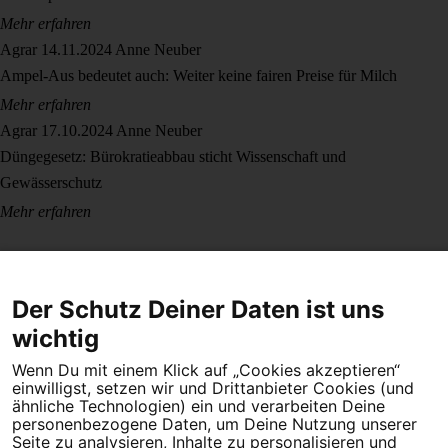
Mehr erfahren
Agrar
14.11.2024
Anne Neuber
Ampel-Aus bedeutet auch: Weiter keine fairen Preise für Milch
Mehr erfahren
Agrar
17.10.2024
Anne Neuber
Düngegesetz: Bürokratieabbau sticht Wissenschaft und
Gewässerschutz
Mehr erfahren
Der Schutz Deiner Daten ist uns
wichtig
Wenn Du mit einem Klick auf „Cookies akzeptieren“
Dein Engagement macht den Unterschied. Schließe Dich 4,5
einwilligst, setzen wir und Drittanbieter Cookies (und
Millionen Menschen an.
ähnliche Technologien) ein und verarbeiten Deine
personenbezogene Daten, um Deine Nutzung unserer
Seite zu analysieren, Inhalte zu personalisieren und
Newsletter bestellen