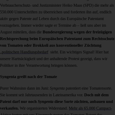
Verbraucherschutz- und Justizminister Heiko Maas (SPD) die mehr als
550.000 Unterschriften zu überreichen und forderten ihn auf, endlich
aktiv gegen Patente auf Leben durch das Europäische Patentamt
vorzugehen. Immer wieder sagte er Termine ab – ließ uns aber im
August mitteilen, dass die
Bundesregierung wegen der freizügigen
Rechtsprechung beim Europäischen Patentamt zum Rechtsschutz
von Tomaten oder Brokkoli aus konventioneller Züchtung
„politischen Handlungsbedarf
sieht. Ein wichtiges Signal! Hier hat
unsere Hartnäckigkeit und der anhaltende Protest gezeigt, dass wir
Politiker in ihre Verantwortung bringen können.
Syngenta greift nach der Tomate
Purer Wahnsinn dann im Juni:
Syngenta
patentiert eine Tomatensorte.
Sie kommt seit Jahrtausenden in Lateinamerika vor.
Doch mit dem
Patent darf nur noch
Syngenta
diese Sorte züchten, anbauen und
verkaufen.
Wir organisierten Widerstand.
Mehr als 65.000 Campact-
Aktive legten mit uns Einspruch gegen das Tomaten-Patent des