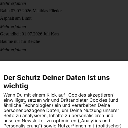
Mehr erfahren
Bahn
03.07.2026
Matthias Flieder
Asphalt am Limit
Mehr erfahren
Gesundheit
01.07.2026
Juli Katz
Bäume nur für Reiche
Mehr erfahren
Der Schutz Deiner Daten ist uns
wichtig
Wenn Du mit einem Klick auf „Cookies akzeptieren“
Dein Engagement macht den Unterschied. Schließe Dich 4,5
einwilligst, setzen wir und Drittanbieter Cookies (und
Millionen Menschen an.
ähnliche Technologien) ein und verarbeiten Deine
personenbezogene Daten, um Deine Nutzung unserer
Newsletter bestellen
Seite zu analysieren, Inhalte zu personalisieren und
unseren Newsletter zu optimieren („Analytics und
Personalisierung“) sowie Nutzer*innen mit (politischer)