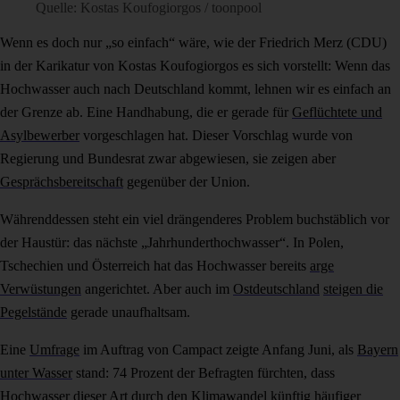
Quelle: Kostas Koufogiorgos / toonpool
Wenn es doch nur „so einfach“ wäre, wie der Friedrich Merz (CDU)
in der Karikatur von Kostas Koufogiorgos es sich vorstellt: Wenn das
Hochwasser auch nach Deutschland kommt, lehnen wir es einfach an
der Grenze ab. Eine Handhabung, die er gerade für
Geflüchtete und
Asylbewerber
vorgeschlagen hat. Dieser Vorschlag wurde von
Regierung und Bundesrat zwar abgewiesen, sie zeigen aber
Gesprächsbereitschaft
gegenüber der Union.
Währenddessen steht ein viel drängenderes Problem buchstäblich vor
der Haustür: das nächste „Jahrhunderthochwasser“. In Polen,
Tschechien und Österreich hat das Hochwasser bereits
arge
Verwüstungen
angerichtet. Aber auch im
Ostdeutschland
steigen die
Pegelstände
gerade unaufhaltsam.
Eine
Umfrage
im Auftrag von Campact zeigte Anfang Juni, als
Bayern
unter Wasser
stand: 74 Prozent der Befragten fürchten, dass
Hochwasser dieser Art durch den Klimawandel künftig häufiger