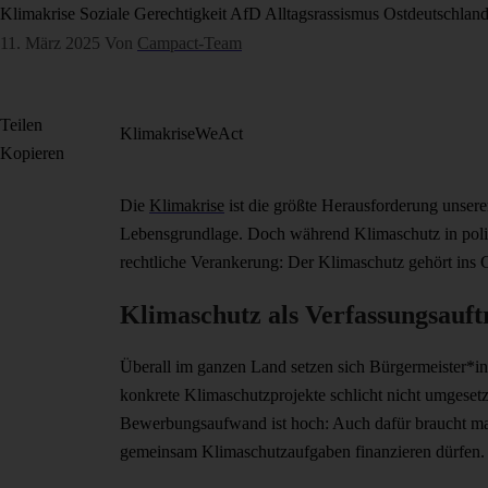
Klimakrise
Soziale Gerechtigkeit
AfD
Alltagsrassismus
Ostdeutschlan
11. März 2025
Von
Campact-Team
Teilen
Klimakrise
WeAct
Kopieren
Die
Klimakrise
ist die größte Herausforderung unsere
Lebensgrundlage. Doch während Klimaschutz in politi
rechtliche Verankerung: Der Klimaschutz gehört ins 
Klimaschutz als Verfassungsauft
Überall im ganzen Land setzen sich Bürgermeister*in
konkrete Klimaschutzprojekte schlicht nicht umgeset
Bewerbungsaufwand ist hoch: Auch dafür braucht man
gemeinsam Klimaschutzaufgaben finanzieren dürfen. D