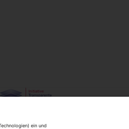
Campact e.V.
IBAN DE95 2‍5‍1‍2 0‍5‍1‍0 6‍9‍8‍0 0‍0‍0‍0 0‍0
 Technologien) ein und
SozialBank