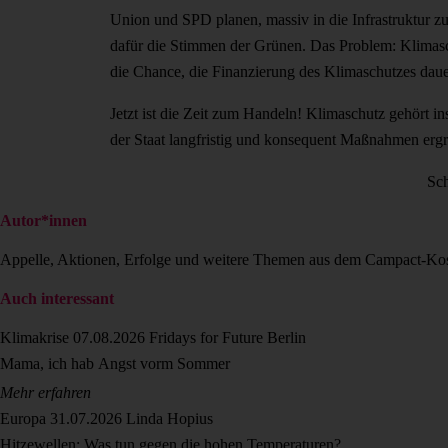
Union und SPD planen, massiv in die Infrastruktur z
dafür die Stimmen der Grünen. Das Problem: Klimasch
die Chance, die Finanzierung des Klimaschutzes dau
Jetzt ist die Zeit zum Handeln! Klimaschutz gehört i
der Staat langfristig und konsequent Maßnahmen ergre
Sch
Autor*innen
Appelle, Aktionen, Erfolge und weitere Themen aus dem Campact-Ko
Auch interessant
Klimakrise
07.08.2026
Fridays for Future Berlin
Mama, ich hab Angst vorm Sommer
Mehr erfahren
Europa
31.07.2026
Linda Hopius
Hitzewellen: Was tun gegen die hohen Temperaturen?