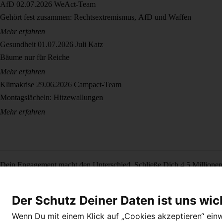
AfD
02.07.2026
WeAct-Team
Gehört fest zusammen: Rechtsextremismus, AfD und Waffen
Mehr erfahren
Gesundheit
01.07.2026
Juli Katz
Bäume nur für Reiche
Mehr erfahren
Klimakrise
29.06.2026
Campact-Team
Montagslächeln: Hitzewallungen
Mehr erfahren
Dein Engagement macht den Unterschied. Schließe Dich 4,5 Millione
Newsletter bestellen
Der Schutz Deiner Daten ist uns wic
Wenn Du mit einem Klick auf „Cookies akzeptieren“ einwi