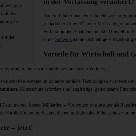
in der Verfassung verankert?
imabewegung
rteil des
Andere Länder machen es bereits vor: In
Frankr
erung ihr
„Charta der Umwelt“ in der Verfassung veranker
n
Verfassung den Staat, eine intakte Umwelt für k
 auf der
in der
Schweiz
ist die nachhaltige Entwicklung ei
i
Vorteile für Wirtschaft und G
che, sondern auch wirtschaftliche und soziale Vorteile:
etze schaffen Anreize, in klimafreundliche Technologien zu investieren
ommunen
: Klimaschutz erfordert eine langfristige, gemeinsame Finanz
nd
Extremwetter
kosten Milliarden – Vorbeugen ist günstiger als Reparie
als Vorbild für andere Staaten dienen und globalen Klimaschutz vorantr
tz – jetzt!