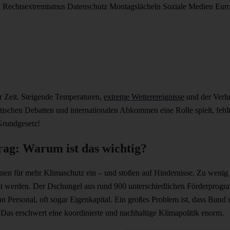
d
Rechtsextremismus
Datenschutz
Montagslächeln
Soziale Medien
Eur
r Zeit. Steigende Temperaturen,
extreme Wetterereignisse
und der Verlu
schen Debatten und internationalen Abkommen eine Rolle spielt, fehlt
Grundgesetz!
rag: Warum ist das wichtig?
nen für mehr Klimaschutz ein – und stoßen auf Hindernisse. Zu wenig 
zt werden. Der Dschungel aus rund 900 unterschiedlichen Förderprogra
 Personal, oft sogar Eigenkapital. Ein großes Problem ist, dass Bund
as erschwert eine koordinierte und nachhaltige Klimapolitik enorm.