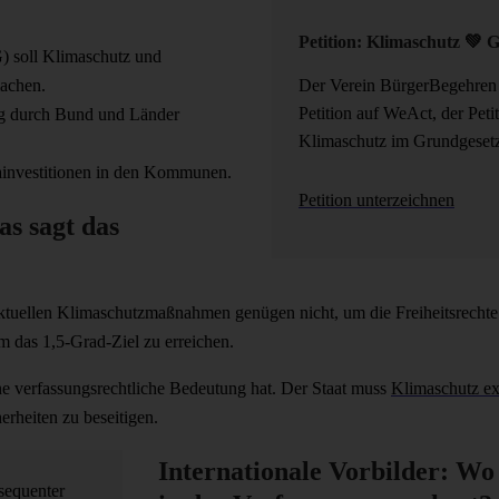
Petition: Klimaschutz 💚 
) soll Klimaschutz und
achen.
Der Verein BürgerBegehren K
Petition auf WeAct, der Pet
ung durch Bund und Länder
Klimaschutz im Grundgesetz
mainvestitionen in den Kommunen.
Petition unterzeichnen
s sagt das
tuellen Klimaschutzmaßnahmen genügen nicht, um die Freiheitsrechte 
 das 1,5-Grad-Ziel zu erreichen.
eine verfassungsrechtliche Bedeutung hat. Der Staat muss
Klimaschutz ex
erheiten zu beseitigen.
Internationale Vorbilder: Wo 
equenter