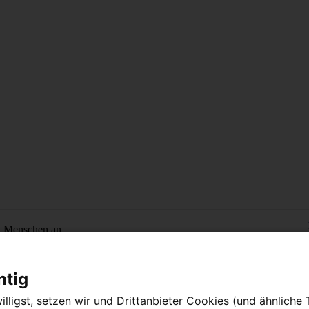
n Menschen an.
htig
lligst, setzen wir und Drittanbieter Cookies (und ähnliche