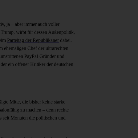
v, ja – aber immer auch voller
Trump, wirbt für dessen Außenpolitik,
beim
Parteitag der Republikaner
dabei.
m ehemaligen Chef der ultrarechten
 umstrittenen PayPal-Gründer und
er ein offener Kritiker der deutschen
te Mitte, die bisher keine starke
salonfähig zu machen – denn rechte
 seit Monaten die politischen und