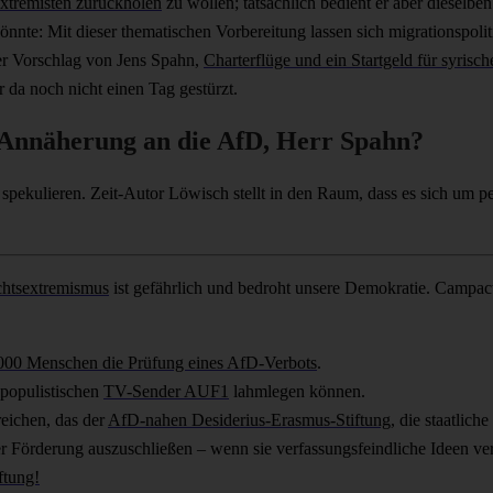
xtremisten zurückholen
zu wollen; tatsächlich bedient er aber dieselben
nte: Mit dieser thematischen Vorbereitung lassen sich migrationspolit
der Vorschlag von Jens Spahn,
Charterflüge und ein Startgeld für syrisch
 da noch nicht einen Tag gestürzt.
 Annäherung an die AfD, Herr Spahn?
spekulieren. Zeit-Autor Löwisch stellt in den Raum, dass es sich um p
htsextremismus
ist gefährlich und bedroht unsere Demokratie. Campact 
00 Menschen die Prüfung eines AfD-Verbots
.
spopulistischen
TV-Sender AUF1
lahmlegen können.
reichen, das der
AfD-nahen Desiderius-Erasmus-Stiftung
, die staatlic
r Förderung auszuschließen – wenn sie verfassungsfeindliche Ideen ver
ftung!