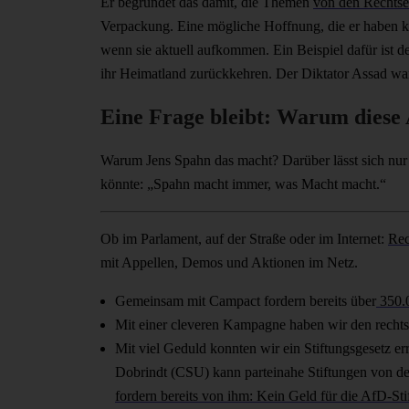
Er begründet das damit, die Themen
von den Rechtse
Verpackung. Eine mögliche Hoffnung, die er haben kön
wenn sie aktuell aufkommen. Ein Beispiel dafür ist 
ihr Heimatland zurückkehren. Der Diktator Assad war
Eine Frage bleibt: Warum diese
Warum Jens Spahn das macht? Darüber lässt sich nur 
könnte: „Spahn macht immer, was Macht macht.“
Ob im Parlament, auf der Straße oder im Internet:
Rec
mit Appellen, Demos und Aktionen im Netz.
Gemeinsam mit Campact fordern bereits über
350.0
Mit einer cleveren Kampagne haben wir den recht
Mit viel Geduld konnten wir ein Stiftungsgesetz er
Dobrindt (CSU) kann parteinahe Stiftungen von de
fordern bereits von ihm: Kein Geld für die AfD-Sti