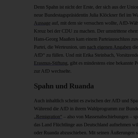
Denn Spahn ist nicht der Erste, der sich aus der Uni
neue Bundestagspräsidentin Julia Klöckner fiel im W
Aussage
auf, mit dem sie versuchen wollte, AfD-Wäh
Kreuz bei der CDU zu machen. Der umstrittene ehema
Hans-Georg Maaßen kam einem Parteiausschluss zuvo
Partei, die Werteunion, um
nach eigenen Angaben
di
AfD“ zu füllen. Und mit Erika Steinbach, Vorsitzend
Erasmus-Stiftung
, gibt es mindestens eine bekannte P
zur AfD wechselte.
Spahn und Ruanda
Auch inhaltlich scheint es zwischen der AfD und S
Während die AfD in ihrem Wahlprogramm zur Bunde
„Remigration“
– also von Massenabschiebungen – spri
das Land Flüchtlinge aus Deutschland aufnehmen wil
oder Ruanda abzuschieben. Mit seinen Äußerungen sorg