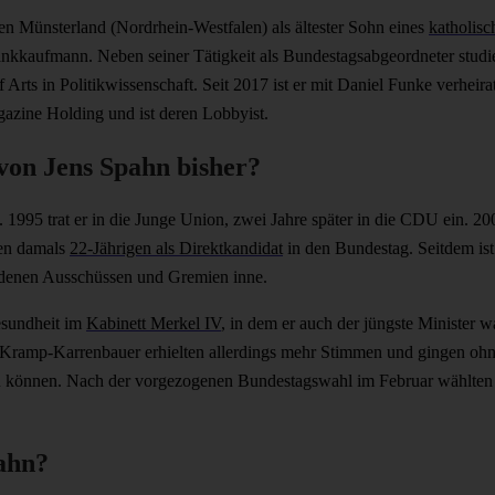
n Münsterland (Nordrhein-Westfalen) als ältester Sohn eines
katholisc
kkaufmann. Neben seiner Tätigkeit als Bundestagsabgeordneter studie
 Arts in Politikwissenschaft. Seit 2017 ist er mit Daniel Funke verheira
azine Holding und ist deren Lobbyist.
 von Jens Spahn bisher?
. 1995 trat er in die Junge Union, zwei Jahre später in die CDU ein. 2
den damals
22-Jährigen als Direktkandidat
in den Bundestag. Seitdem is
edenen Ausschüssen und Gremien inne.
esundheit im
Kabinett Merkel IV
, in dem er auch der jüngste Minister 
 Kramp-Karrenbauer erhielten allerdings mehr Stimmen und gingen ohn
zu können. Nach der vorgezogenen Bundestagswahl im Februar wählten 
pahn?