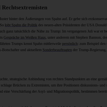
 Rechtsextremisten
uster hinter den Äußerungen von Spahn auf. Er gebe sich erzkonservati
 So
lobt Spahn die Politik
des neuen-alten Präsidenten der USA Donald 
 auch ganz tatsächlich die Nähe zu Trump: Im vergangenen Juli war er 
its
Gespräche im Weißen Haus
, unter anderem mit Stephen Bannon, de
fährten Trumps kennt Spahn mittlerweile
persönlich
: zum Beispiel den
x-Botschafter und aktuellem
Sonderbeauftragten
der Trump-Regierung, d
uchte, strategische Anbindung von rechten Standpunkten an eine gemäßig
schlage Brücken zu Extremisten, um ihre Positionen diskussions- und 
 eine Verschärfung der Asyl- und Migrationspolitik, bestimmen bereits