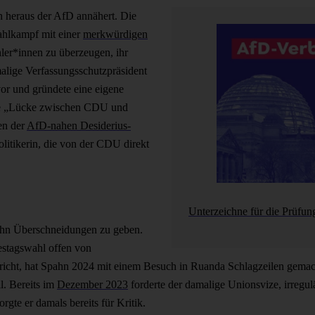
on heraus der AfD annähert. Die
ahlkampf mit einer
merkwürdigen
ler*innen zu überzeugen, ihr
lige Verfassungsschutzpräsident
r und gründete eine eigene
e „Lücke zwischen CDU und
en der
AfD-nahen Desiderius-
olitikerin, die von der CDU direkt
Unterzeichne für die Prüfun
pahn Überschneidungen zu geben.
stagswahl offen von
cht, hat Spahn 2024 mit einem Besuch in Ruanda Schlagzeilen gemacht
l. Bereits im
Dezember 2023
forderte der damalige Unionsvize, irregu
te er damals bereits für Kritik.