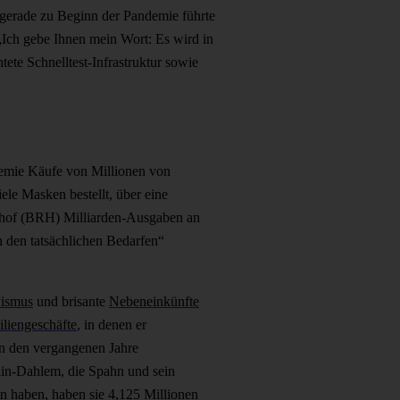
 gerade zu Beginn der Pandemie führte
„Ich gebe Ihnen mein Wort: Es wird in
tete Schnelltest-Infrastruktur sowie
emie Käufe von Millionen von
ele Masken bestellt, über eine
ngshof (BRH) Milliarden-Ausgaben an
n den tatsächlichen Bedarfen“
ismus
und brisante
Nebeneinkünfte
liengeschäfte
, in denen er
in den vergangenen Jahre
lin-Dahlem, die Spahn und sein
 haben, haben sie 4,125 Millionen