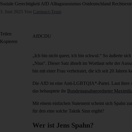
Soziale Gerechtigkeit
AfD
Alltagsrassismus
Ostdeutschland
Rechtsext
3. Juni 2025
Von
Campact-Team
Teilen
AfD
CDU
Kopieren
„Ich bin nicht queer, ich bin schwul.“ So äußerte si
„Nius“. Dieser Satz ähnelt im Wortlaut sehr der Aussa
bin mit einer Frau verheiratet, die ich seit 20 Jahren 
Die AfD ist eine Anti-LGBTQIA*-Partei. Laut ihrer 
das behauptete ihr
Bundestagsabgeordneter Maximili
Mit einem einfachen Statement scheint sich Spahn z
für den eine solche Taktik Sinn ergibt?
Wer ist Jens Spahn?