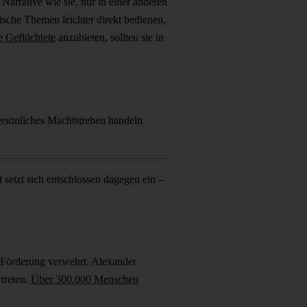
 Narrative wie sie, nur in einer anderen
ische Themen leichter direkt bedienen,
e Geflüchtete
anzubieten, sollten sie in
ersönliches Machtstreben handeln
setzt sich entschlossen dagegen ein –
he Förderung verwehrt. Alexander
treten.
Über 300.000 Menschen