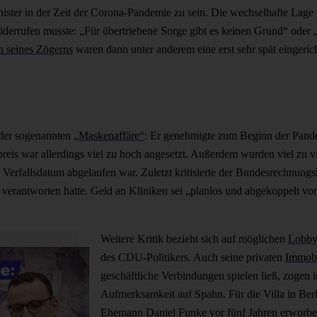
ster in der Zeit der Corona-Pandemie zu sein. Die wechselhafte Lage
iderrufen musste: „Für übertriebene Sorge gibt es keinen Grund“ oder 
n seines Zögerns
waren dann unter anderem eine erst sehr spät eingerich
t der sogenannten
„Maskenaffäre“
: Er genehmigte zum Beginn der Pand
reis war allerdings viel zu hoch angesetzt. Außerdem wurden viel zu vi
s Verfallsdatum abgelaufen war. Zuletzt kritisierte der Bundesrechnu
 verantworten hatte. Geld an Kliniken sei „planlos und abgekoppelt vo
Weitere Kritik bezieht sich auf möglichen
Lobby
des CDU-Politikers. Auch seine privaten
Immobi
geschäftliche Verbindungen spielen ließ, zogen 
Aufmerksamkeit auf Spahn. Für die Villa in Ber
Ehemann Daniel Funke vor fünf Jahren erworben