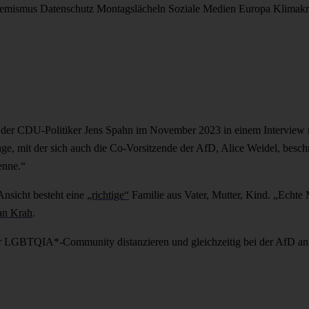
remismus
Datenschutz
Montagslächeln
Soziale Medien
Europa
Klimakr
ch der CDU-Politiker Jens Spahn im November 2023 in einem Interview 
ge, mit der sich auch die Co-Vorsitzende der AfD, Alice Weidel, beschre
kenne.“
Ansicht besteht eine
„richtige“
Familie aus Vater, Mutter, Kind. „Echte
an Krah
.
ur LGBTQIA*-Community distanzieren und gleichzeitig bei der AfD anb