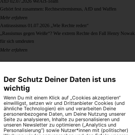
AfD
02.07.2026
WeAct-Team
Gehört fest zusammen: Rechtsextremismus, AfD und Waffen
Mehr erfahren
Antirassismus
01.07.2026
„Wie Rechte reden“
„Rassismus gegen Weiße“? Wie extrem Rechte den Fall Henry Nowak
für sich umdeuten
Mehr erfahren
Der Schutz Deiner Daten ist uns
wichtig
Wenn Du mit einem Klick auf „Cookies akzeptieren“
Dein Engagement macht den Unterschied. Schließe Dich 4,5
einwilligst, setzen wir und Drittanbieter Cookies (und
Millionen Menschen an.
ähnliche Technologien) ein und verarbeiten Deine
personenbezogene Daten, um Deine Nutzung unserer
Seite zu analysieren, Inhalte zu personalisieren und
Newsletter bestellen
unseren Newsletter zu optimieren („Analytics und
Personalisierung“) sowie Nutzer*innen mit (politischer)