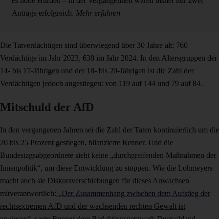
es hohe Hürden – in der Vergangenheit waren bisher nur zwei
Anträge erfolgreich.
Mehr erfahren
Die Tatverdächtigen sind überwiegend über 30 Jahre alt: 760
Verdächtige im Jahr 2023, 638 im Jahr 2024. In den Altersgruppen der
14- bis 17-Jährigen und der 18- bis 20-Jährigen ist die Zahl der
Verdächtigen jedoch angestiegen: von 119 auf 144 und 79 auf 84.
Mitschuld der AfD
In den vergangenen Jahren sei die Zahl der Taten kontinuierlich um die
20 bis 25 Prozent gestiegen, bilanzierte Renner. Und die
Bundestagsabgeordnete sieht keine „durchgreifenden Maßnahmen der
Innenpolitik“, um diese Entwicklung zu stoppen. Wie die Lohmeyers
macht auch sie Diskursverschiebungen für dieses Anwachsen
mitverantwortlich:
„Der Zusammenhang zwischen dem Aufstieg der
rechtsextremen AfD und der wachsenden rechten Gewalt ist
erwiesen“, sagte Renner dem Redaktionsnetzwerk Deutschland.