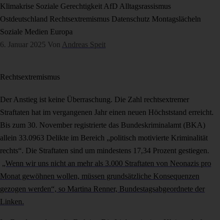
Klimakrise
Soziale Gerechtigkeit
AfD
Alltagsrassismus
Ostdeutschland
Rechtsextremismus
Datenschutz
Montagslächeln
Soziale Medien
Europa
6. Januar 2025
Von
Andreas Speit
Rechtsextremismus
Der Anstieg ist keine Überraschung. Die Zahl rechtsextremer
Straftaten hat im vergangenen Jahr einen neuen Höchststand erreicht.
Bis zum 30. November registrierte das Bundeskriminalamt (BKA)
allein 33.0963 Delikte im Bereich „politisch motivierte Kriminalität
rechts“. Die Straftaten sind um mindestens 17,34 Prozent gestiegen.
„Wenn wir uns nicht an mehr als 3.000 Straftaten von Neonazis pro
Monat gewöhnen wollen, müssen grundsätzliche Konsequenzen
gezogen werden“, so Martina Renner, Bundestagsabgeordnete der
Linken.