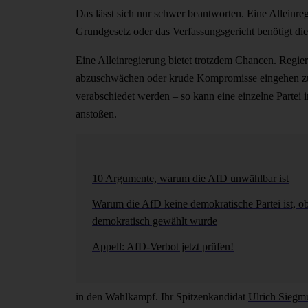
Das lässt sich nur schwer beantworten. Eine Alleinre
Grundgesetz oder das Verfassungsgericht benötigt di
Eine Alleinregierung bietet trotzdem Chancen. Regiert
abzuschwächen oder krude Kompromisse eingehen zu 
verabschiedet werden – so kann eine einzelne Partei
anstoßen.
10 Argumente, warum die AfD unwählbar ist
Warum die AfD keine demokratische Partei ist, o
demokratisch gewählt wurde
Appell: AfD-Verbot jetzt prüfen!
in den Wahlkampf. Ihr Spitzenkandidat
Ulrich Siegm