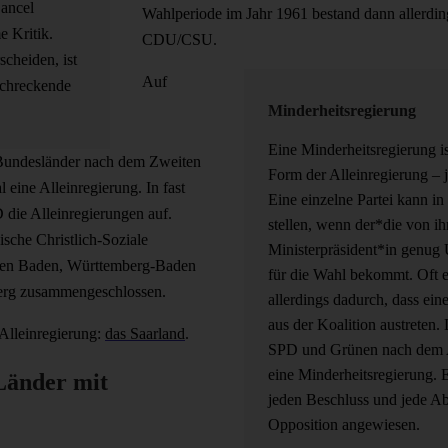
Cancel
Wahlperiode im Jahr 1961 bestand dann allerding
e Kritik.
CDU/CSU.
scheiden, ist
Auf
rschreckende
Minderheitsregierung
Eine Minderheitsregierung is
 Bundesländer nach dem Zweiten
Form der Alleinregierung – 
 eine Alleinregierung. In fast
Eine einzelne Partei kann i
 die Alleinregierungen auf.
stellen, wenn der*die von ih
sche Christlich-Soziale
Ministerpräsident*in genug 
rden Baden, Württemberg-Baden
für die Wahl bekommt. Oft 
erg zusammengeschlossen.
allerdings dadurch, dass ei
aus der Koalition austreten.
 Alleinregierung:
das Saarland
.
SPD und Grünen nach dem A
eine Minderheitsregierung. E
Länder mit
jeden Beschluss und jede A
Opposition angewiesen.