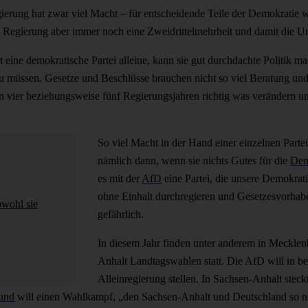
gierung hat zwar viel Macht – für entscheidende Teile der Demokratie w
e Regierung aber immer noch eine Zweidrittelmehrheit und damit die Un
 eine demokratische Partei alleine, kann sie gut durchdachte Politik m
müssen. Gesetze und Beschlüsse brauchen nicht so viel Beratung und
 in vier beziehungsweise fünf Regierungsjahren richtig was verändern 
So viel Macht in der Hand einer einzelnen Parte
nämlich dann, wenn sie nichts Gutes für die
Dem
es mit der
AfD
eine Partei, die unsere Demokrati
ohne Einhalt durchregieren und Gesetzesvorhaben
bwohl sie
gefährlich.
In diesem Jahr finden unter anderem in Meckl
Anhalt Landtagswahlen statt. Die AfD will in b
Alleinregierung stellen. In Sachsen-Anhalt steck
und
will einen Wahlkampf, „den Sachsen-Anhalt und Deutschland so n