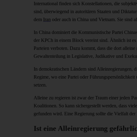
International finden sich Konstellationen, die subjekti
sind, überwiegend in autoritären Staaten und Diktatur
dem
Iran
oder auch in China und Vietnam. Sie sind al
In China dominiert die Kommunistische Partei Chinas (K
der KPCh in einem Block vereint sind. Ähnlich ist e
Parteien verboten. Dazu kommt, dass die dort alleine r
Gewaltenteilung in Legislative, Judikative und Exekut
In demokratischen Ländern sind Alleinregierungen, di
Regime, wo eine Partei oder Führungspersönlichkeit u
setzen.
Alleine zu regieren ist zwar der Traum einer jeden Pa
Koalitionen. So kann sichergestellt werden, dass v
gefunden wird. Eine Regierung sollte die Vielfalt d
Ist eine Alleinregierung gefährl