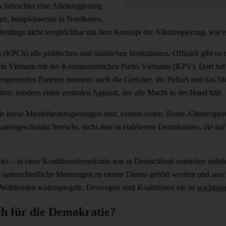
v betrachtet eine Alleinregierung
en, beispielsweise in Nordkorea,
lerdings nicht vergleichbar mit dem Konzept der Alleinregierung, wie e
PCh) alle politischen und staatlichen Institutionen. Offiziell gibt es 
s in Vietnam mit der Kommunistischen Partei Vietnams (KPV). Dort hat 
egierenden Parteien meistens auch die Gerichte, die Polizei und das Mili
ive, sondern einen zentralen Apparat, der alle Macht in der Hand hält.
e keine Minderheitsregierungen sind, extrem selten. Reine Alleinregier
neingeschränkt herrscht, nicht aber in etablierten Demokratien, die au
rtei – in einer Koalitionsdemokratie wie in Deutschland entstehen stab
iele unterschiedliche Meinungen zu einem Thema gehört werden und an
er Wählenden widerspiegeln. Deswegen sind Koalitionen ein so
wichtige
ich für die Demokratie?