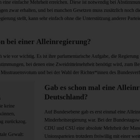
h eine einfache Mehrheit erreichen. Diese ist notwendig bei Abstimmu
gen zwar erhalten, und bei manchen Gesetzen muss zusätzlich noch d
egierung stellt, kann sehr einfach ohne die Unterstützung anderer Parte
on bei einer Alleinregierung?
h wie vor wichtig. Es ist ihre parlamentarische Aufgabe, die Regierung z
timmungen, bei denen eine Zweidrittelmehrheit benötigt wird, zum B
 Misstrauensvotum und bei der Wahl der Richter*innen des Bundesverf
Gab es schon mal eine Alleinr
Deutschland?
s
ie keine
Auf Bundesebene gab es erst einmal eine Alleinr
 können,
Minderheitsregierung war. Bei der Bundestagswa
g zurückzog.
CDU und CSU eine absolute Mehrheit der Mandat
tale Gewalt:
Unionsparteien trotzdem freiwillig mit einer we