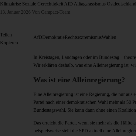
Klimakrise
Soziale Gerechtigkeit
AfD
Alltagsrassismus
Ostdeutschlan
13. Januar 2026
Von
Campact-Team
Teilen
AfD
Demokratie
Rechtsextremismus
Wahlen
Kopieren
In Kreistagen, Landtagen oder im Bundestag – theore
Wir erklären deshalb, was eine Alleinregierung ist,
Was ist eine Alleinregierung?
Eine Alleinregierung ist eine Regierung, die nur aus 
Partei nach einer demokratischen Wahl mehr als 50 P
Bundestagswahl. Sie kann dann ohne einen Koalitions
Das erreicht die Partei, wenn sie mehr als die Hälfte
beispielsweise stellt die SPD aktuell eine Alleinreg