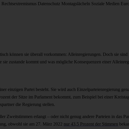
d
Rechtsextremismus
Datenschutz
Montagslächeln
Soziale Medien
Eur
tisch können sie überall vorkommen: Alleinregierungen. Doch sie sind
 wie sie zustande kommt und was mögliche Konsequenzen einer Alleinre
einer einzigen Partei besteht. Sie wird auch Einzelparteienregierung ge
rozent der Sitze im Parlament bekommt, zum Beispiel bei einer Kreist
partner die Regierung stellen.
 aller Zweitstimmen erlangt – oder nicht genug andere Parteien in das P
ierung, obwohl sie am 27. März 2022
nur 43,5 Prozent der Stimmen
bekam